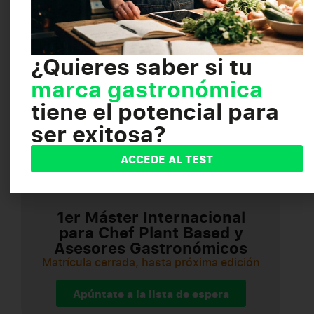
flexible y adapta tu formación a
tu ritmo. Cada compra te acerca
más a tu objetivo:
¿Quieres saber si tu
marca gastronómica
tiene el potencial para
ser exitosa?
ACCEDE AL TEST
1er Máster Internacional
para Chef Plant Based y
Asesores Gastronómicos
Matrícula cerrada, hasta próxima edición
Apúntate a la lista de espera