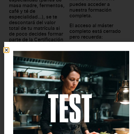
puedes acceder a
masa madre, fermentos,
nuestra formación
café y té de
completa.
especialidad…), se te
descontará del valor
El acceso al máster
total de tu matrícula si
completo está cerrado
de poco decides formar
pero recuerda:
parte de la
Certificación
como Chef y asesor
Cada vez que compres
gastronómico de triple
un curso, masterclass o
impacto.
cualquier otro programa
en Gastro B Academy,
el
importe que pagues se
irá descontando del
Es
un sistema de
precio total de la
ahorro
, donde podrás ir
certificación completa.
acumulando tu
inversión que te abrirá
Cuando decidas dar el
las puertas hacia una
último paso solo
vida mejor, recibiendo a
tendrás que abonar la
cambio contenido de
diferencia pendiente.
altísimo valor por parte
de expertos de
Invierte en tu futuro de manera