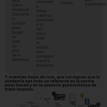
esta
consciente
mundo.
transformac
nueva
a
revolución.
todos
Convierte
vuestros
la
corazones.
comida
A la
plant
vez
based
une a
en
todo
todo
el
un
equipo
arte
para
de la
conseguir
alimentación.
nuestro
equilibrio.
Y nuestras hojas de ruta, que consiguen que la
academía sea todo un referente en la cocina
plant based y en la asesoría gastronómica de
triple impacto.