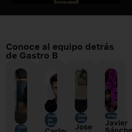
Conoce al equipo detrás
de Gastro B
Coach
Diseño
Programació
de
web
Javier
Salud
Jose
CEO
Sánche
Carlos
y