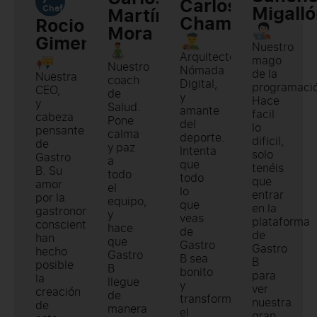
Carlos
Migall
Chef
Martín-
Chamorro
Rocio
Mora
Gimenez
Nuestro
Arquitecto,
mago
Nuestro
Nómada
de la
Nuestra
coach
Digital,
programaci
CEO,
de
y
Hace
y
Salud.
amante
facil
cabeza
Pone
del
lo
pensante
calma
deporte.
dificil,
de
y paz
Intenta
solo
Gastro
a
que
tenéis
B. Su
todo
todo
que
amor
el
lo
entrar
por la
equipo,
que
en la
gastronomía
y
veas
plataforma
consciente,
hace
de
de
han
que
Gastro
Gastro
hecho
Gastro
B sea
B
posible
B
bonito
para
la
llegue
y
ver
creación
de
transforme
nuestra
de
manera
el
gran