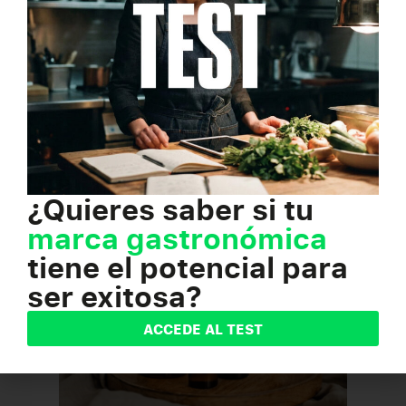
Diseñar recetas propias, listas para el uso
personal o para emprender un negocio con
propósito.
Todo de una manera fácil, práctica y realista
Accede al curso aquí:
https://gastrobacademy.com/accede-curso-de-
cosmetica-natural-y-ecocleaning
¿Quieres saber si tu
marca gastronómica
tiene el potencial para
ser exitosa?
ACCEDE AL TEST