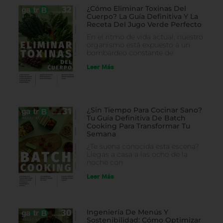
¿Cómo Eliminar Toxinas Del
Cuerpo? La Guía Definitiva Y La
Receta Del Jugo Verde Perfecto
En el ritmo de vida actual, nuestro
organismo está expuesto a un
bombardeo constante de
Leer Más
¿Sin Tiempo Para Cocinar Sano?
Tu Guía Definitiva De Batch
Cooking Para Transformar Tu
Semana
¿Te suena conocida esta escena?
Llegas a casa a las ocho de la
noche con
Leer Más
Ingeniería De Menús Y
Sostenibilidad: Cómo Optimizar