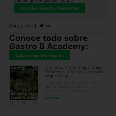
cambio que necesita el mundo:
Accede a nuestra Newsletter
Compartir:
Conoce todo sobre
Gastro B Academy:
Quiero más información
Alimentos Fermentados: Salud,
Tendencias Y Receta Casera De
Yogur Griego
1. ¿Qué son los fermentos y los
alimentos fermentados? Para
entenderlo de forma sencilla, la
Leer Más