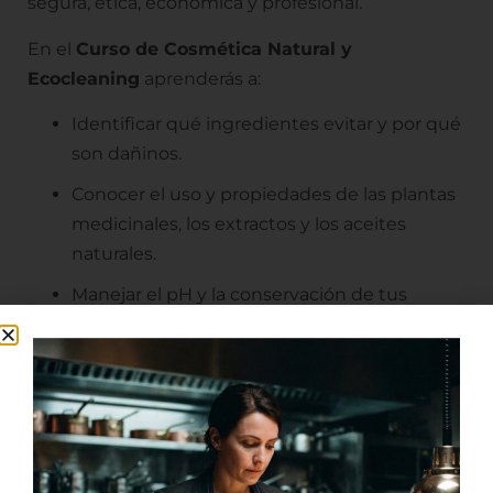
segura, ética, económica y profesional.
En el
Curso de Cosmética Natural y
Ecocleaning
aprenderás a:
Identificar qué ingredientes evitar y por qué
son dañinos.
Conocer el uso y propiedades de las plantas
medicinales, los extractos y los aceites
naturales.
Manejar el pH y la conservación de tus
productos de una manera segura.
Formular de forma consciente productos de
cosmética y de limpieza que contemplen un
impacto positivo económico, social y
ecológico.