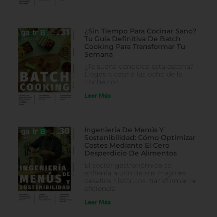
¿Sin Tiempo Para Cocinar Sano?
Tu Guía Definitiva De Batch
Cooking Para Transformar Tu
Semana
¿Te suena conocida esta escena?
Llegas a casa a las ocho de la
noche con
Leer Más
Ingeniería De Menús Y
Sostenibilidad: Cómo Optimizar
Costes Mediante El Cero
Desperdicio De Alimentos
El sector gastronómico se
enfrenta a uno de sus mayores
desafíos históricos: transformar la
eficiencia
Leer Más