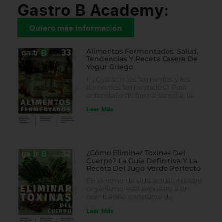
Gastro B Academy:
Quiero más información
Alimentos Fermentados: Salud,
Tendencias Y Receta Casera De
Yogur Griego
1. ¿Qué son los fermentos y los
alimentos fermentados? Para
entenderlo de forma sencilla, la
Leer Más
¿Cómo Eliminar Toxinas Del
Cuerpo? La Guía Definitiva Y La
Receta Del Jugo Verde Perfecto
En el ritmo de vida actual, nuestro
organismo está expuesto a un
bombardeo constante de
Leer Más