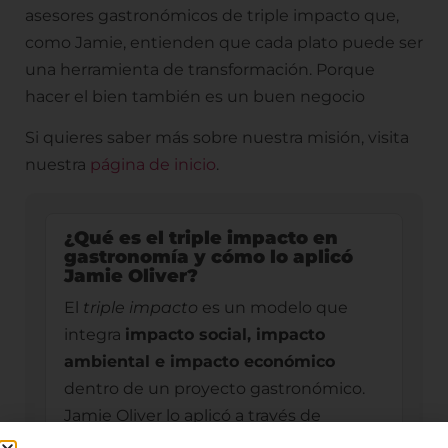
asesores gastronómicos de triple impacto que,
como Jamie, entienden que cada plato puede ser
una herramienta de transformación. Porque
hacer el bien también es un buen negocio
Si quieres saber más sobre nuestra misión, visita
nuestra
página de inicio
.
¿Qué es el triple impacto en
gastronomía y cómo lo aplicó
Jamie Oliver?
El
triple impacto
es un modelo que
integra
impacto social, impacto
ambiental e impacto económico
dentro de un proyecto gastronómico.
Jamie Oliver lo aplicó a través de
iniciativas como
Fifteen
, un