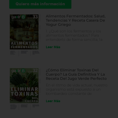
Quiero más información
Alimentos Fermentados: Salud,
Tendencias Y Receta Casera De
Yogur Griego
1. ¿Qué son los fermentos y los
alimentos fermentados? Para
entenderlo de forma sencilla, la
Leer Más
¿Cómo Eliminar Toxinas Del
Cuerpo? La Guía Definitiva Y La
Receta Del Jugo Verde Perfecto
En el ritmo de vida actual, nuestro
organismo está expuesto a un
bombardeo constante de
Leer Más