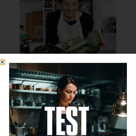
Receta sencilla de
cocina sin
desperdicios: Sopa
cremosa de tallos y
hojas