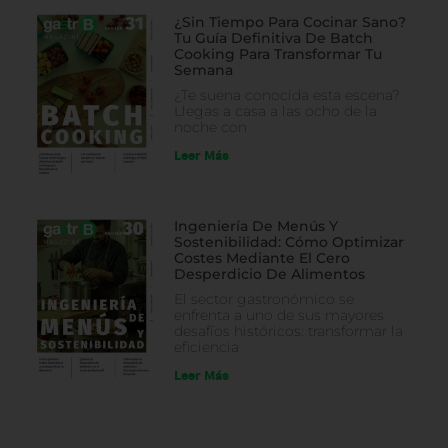
¿Sin Tiempo Para Cocinar Sano?
Tu Guía Definitiva De Batch
Cooking Para Transformar Tu
Semana
¿Te suena conocida esta escena?
Llegas a casa a las ocho de la
noche con
Leer Más
Ingeniería De Menús Y
Sostenibilidad: Cómo Optimizar
Costes Mediante El Cero
Desperdicio De Alimentos
El sector gastronómico se
enfrenta a uno de sus mayores
desafíos históricos: transformar la
eficiencia
Leer Más